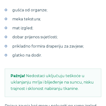
gušća od organze;
meka tekstura;
mat izgled;
dobar prijenos svjetlosti;
prikladno formira draperiju za zavjese;
glatko na dodir.
Pažnja!
Nedostaci uključuju teškoće u
uklanjanju mrlja i blijeđenje na suncu, nisku
trajnost i sklonost nabiranju tkanine.
Pojava zavoja koji mogu pokvariti ne samo izgled,