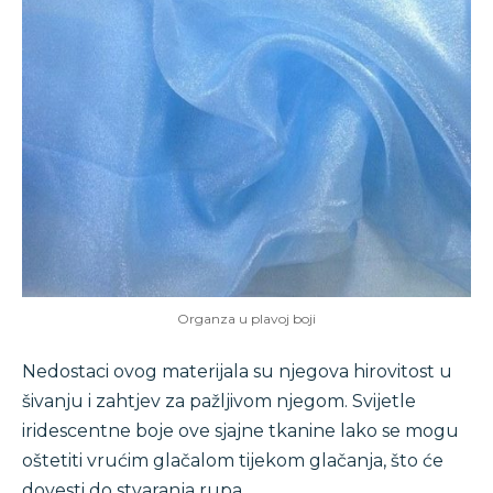
Organza u plavoj boji
Nedostaci ovog materijala su njegova hirovitost u
šivanju i zahtjev za pažljivom njegom. Svijetle
iridescentne boje ove sjajne tkanine lako se mogu
oštetiti vrućim glačalom tijekom glačanja, što će
dovesti do stvaranja rupa.