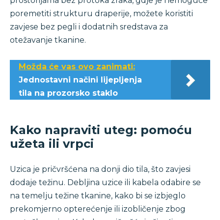
prostorijama bez protoka zraka, gdje je nemoguće
poremetiti strukturu draperije, možete koristiti
zavjese bez pegli i dodatnih sredstava za
otežavanje tkanine.
Možda će vas ovo zanimati:
Jednostavni načini lijepljenja
tila na prozorsko staklo
Kako napraviti uteg: pomoću
užeta ili vrpci
Uzica je pričvršćena na donji dio tila, što zavjesi
dodaje težinu. Debljina uzice ili kabela odabire se
na temelju težine tkanine, kako bi se izbjeglo
prekomjerno opterećenje ili izobličenje zbog