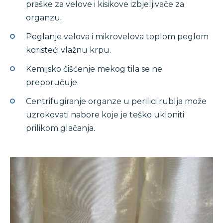
praške za velove i kisikove izbjeljivače za
organzu.
Peglanje velova i mikrovelova toplom peglom
koristeći vlažnu krpu.
Kemijsko čišćenje mekog tila se ne
preporučuje.
Centrifugiranje organze u perilici rublja može
uzrokovati nabore koje je teško ukloniti
prilikom glačanja.