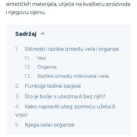
sintetičkih materijala, utječe na kvalitetu proizvoda
i njegovu cijenu.
Sadržaj
Sličnosti i razlike između vela i organze
Veo
Organza
Razlike između mikrovela i vela
Funkcije težine zavjese
Što je bolje: s utezima ili bez njih?
Kako napraviti uteg: pomoću užeta ili
vrpci
Njega vela i organze