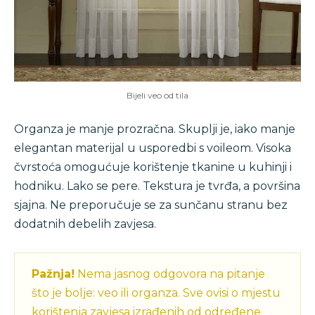
Bijeli veo od tila
Organza je manje prozračna. Skuplji je, iako manje
elegantan materijal u usporedbi s voileom. Visoka
čvrstoća omogućuje korištenje tkanine u kuhinji i
hodniku. Lako se pere. Tekstura je tvrđa, a površina
sjajna. Ne preporučuje se za sunčanu stranu bez
dodatnih debelih zavjesa.
Pažnja!
Nema jasnog odgovora na pitanje
što je bolje: veo ili organza. Sve ovisi o mjestu
korištenja zavjesa izrađenih od određene