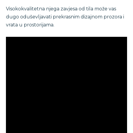
Visokokvalitetna njega zavjesa od tila može vas
dugo oduševljavati prekrasnim dizajnom prozora i
vrata u prostorijama.