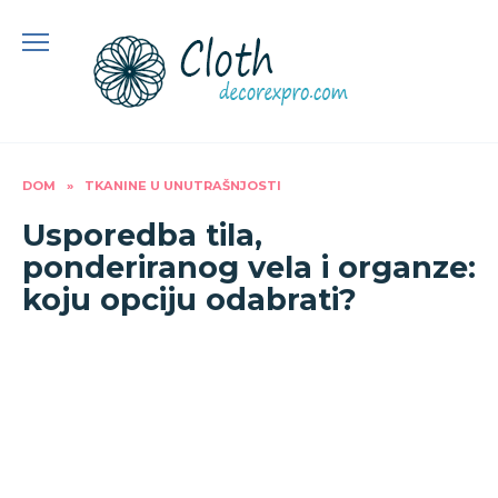
Preskoči
na
sadržaj
DOM
»
TKANINE U UNUTRAŠNJOSTI
Usporedba tila,
ponderiranog vela i organze:
koju opciju odabrati?