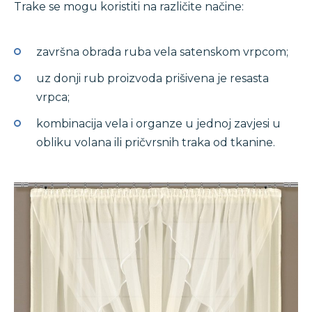
Trake se mogu koristiti na različite načine:
završna obrada ruba vela satenskom vrpcom;
uz donji rub proizvoda prišivena je resasta
vrpca;
kombinacija vela i organze u jednoj zavjesi u
obliku volana ili pričvrsnih traka od tkanine.