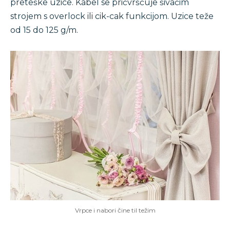
preteške uzice. Kabel se pričvršćuje šivaćim
strojem s overlock ili cik-cak funkcijom. Uzice teže
od 15 do 125 g/m.
Vrpce i nabori čine til težim