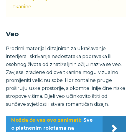
tkanine.
Veo
Prozirni materijal dizajniran za ukrašavanje
interijera i skrivanje nedostataka popravaka ili
osobnog života od znatiželjnih očiju naziva se veo.
Zavjese izrađene od ove tkanine mogu vizualno
promijeniti veličinu sobe. Horizontalne pruge
proširuju uske prostorije, a okomite linije čine niske
stropove višima. Bijeli veo učinkovito štiti od
sunčeve svjetlosti i stvara romantičan dizajn.
Možda će vas ovo zanimati:
Sve
o platnenim roletama na