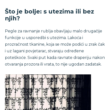
Što je bolje: s utezima ili bez
njih?
Pegle za ravnanje rublja obavljaju malo drugačije
funkcije u usporedbi s utezima. Lakoća i
prozračnost tkanine, koja se može podići u zrak čak
i uz lagani povjetarac, stvaraju određene
poteškoće. Svaki put kada ravnate draperiju nakon
otvaranja prozora ili vrata, to nije ugodan zadatak.