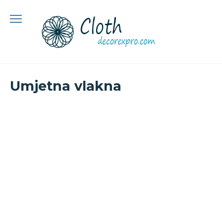
Preskoči
na
sadržaj
Umjetna vlakna