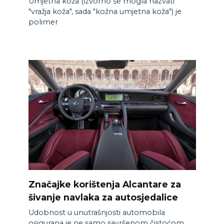
Umjetna koža (izvorno se mogla nazvati
"vražja koža", sada "kožna umjetna koža") je
polimer
Značajke korištenja Alcantare za
šivanje navlaka za autosjedalice
Udobnost u unutrašnjosti automobila
osigurana je ne samo savršenom čistoćom,