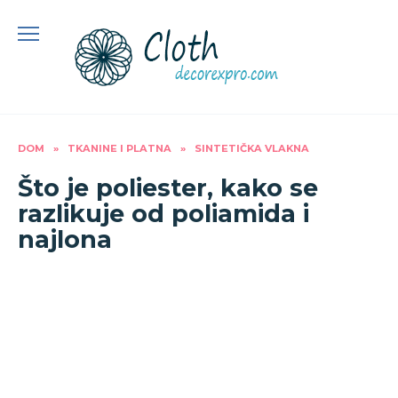
Preskoči
na
sadržaj
DOM
»
TKANINE I PLATNA
»
SINTETIČKA VLAKNA
Što je poliester, kako se
razlikuje od poliamida i
najlona