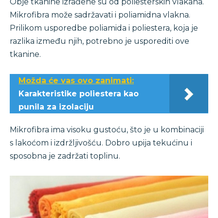
Obje tkanine izrađene su od poliesterskih vlakana.
Mikrofibra može sadržavati i poliamidna vlakna.
Prilikom usporedbe poliamida i poliestera, koja je
razlika između njih, potrebno je usporediti ove
tkanine.
Možda će vas ovo zanimati:
Karakteristike poliestera kao
punila za izolaciju
Mikrofibra ima visoku gustoću, što je u kombinaciji
s lakoćom i izdržljivošću. Dobro upija tekućinu i
sposobna je zadržati toplinu.