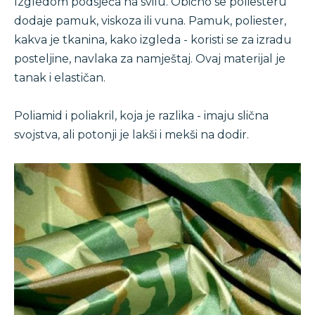
Izgledom podsjeća na svilu. Obično se poliesteru
dodaje pamuk, viskoza ili vuna. Pamuk, poliester,
kakva je tkanina, kako izgleda - koristi se za izradu
posteljine, navlaka za namještaj. Ovaj materijal je
tanak i elastičan.
Poliamid i poliakril, koja je razlika - imaju slična
svojstva, ali potonji je lakši i mekši na dodir.