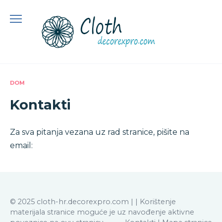
Preskoči
na
sadržaj
DOM
Kontakti
Za sva pitanja vezana uz rad stranice, pišite na
email:
© 2025 cloth-hr.decorexpro.com |
| Korištenje
materijala stranice moguće je uz navođenje aktivne