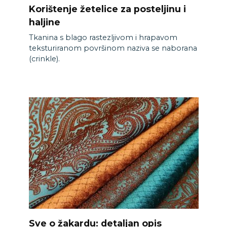
Korištenje žetelice za posteljinu i
haljine
Tkanina s blago rastezljivom i hrapavom
teksturiranom površinom naziva se naborana
(crinkle).
Sve o žakardu: detaljan opis