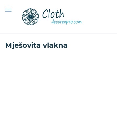
Preskoči
na
sadržaj
Mješovita vlakna