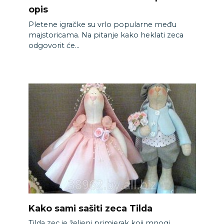
opis
Pletene igračke su vrlo popularne među
majstoricama. Na pitanje kako heklati zeca
odgovorit će...
Kako sami sašiti zeca Tilda
Tilda zec je željeni primjerak koji mnogi