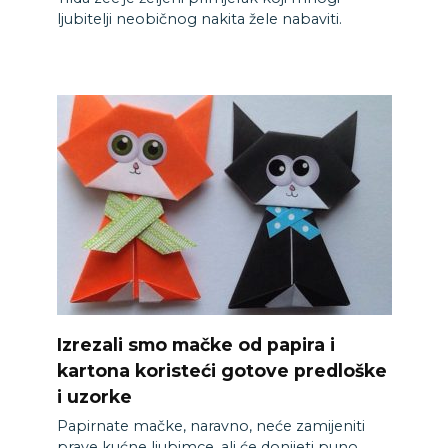
ljubitelji neobičnog nakita žele nabaviti.
Izrezali smo mačke od papira i
kartona koristeći gotove predloške
i uzorke
Papirnate mačke, naravno, neće zamijeniti
prave kućne ljubimce, ali će donijeti puno