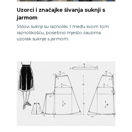
Uzorci i značajke šivanja suknji s
jarmom
Stilovi suknji su raznoliki. I među svom tom
raznolikošću, posebno mjesto zauzima
uzorak suknje s jarmom.