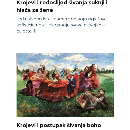
Krojevi i redoslijed šivanja suknji i
hlača za žene
Jedinstveni detalj garderobe koji naglašava
sofisticiranost i eleganciju svake djevojke je
culotte ili
Krojevi i postupak šivanja boho