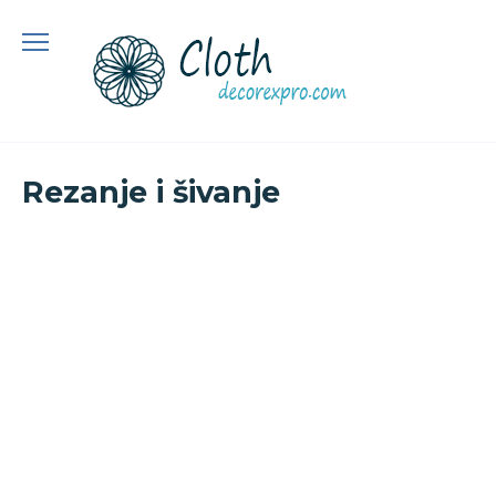
Preskoči
na
sadržaj
Rezanje i šivanje