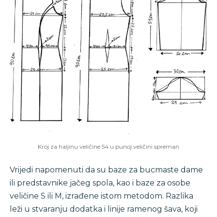
Kroj za haljinu veličine 54 u punoj veličini spreman
Vrijedi napomenuti da su baze za bucmaste dame
ili predstavnike jačeg spola, kao i baze za osobe
veličine S ili M, izrađene istom metodom. Razlika
leži u stvaranju dodatka i linije ramenog šava, koji