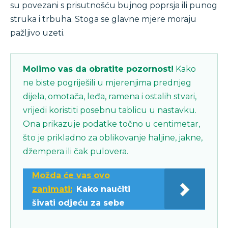
su povezani s prisutnošću bujnog poprsja ili punog
struka i trbuha. Stoga se glavne mjere moraju
pažljivo uzeti.
Molimo vas da obratite pozornost!
Kako
ne biste pogriješili u mjerenjima prednjeg
dijela, omotača, leđa, ramena i ostalih stvari,
vrijedi koristiti posebnu tablicu u nastavku.
Ona prikazuje podatke točno u centimetar,
što je prikladno za oblikovanje haljine, jakne,
džempera ili čak pulovera.
Možda će vas ovo
zanimati:
Kako naučiti
šivati ​​odjeću za sebe