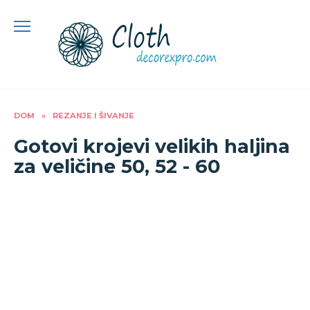
Preskoči
na
sadržaj
DOM
»
REZANJE I ŠIVANJE
Gotovi krojevi velikih haljina
za veličine 50, 52 - 60