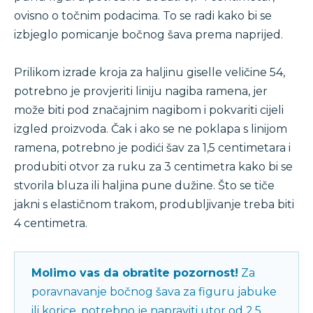
ovisno o točnim podacima. To se radi kako bi se
izbjeglo pomicanje bočnog šava prema naprijed.
Prilikom izrade kroja za haljinu giselle veličine 54,
potrebno je provjeriti liniju nagiba ramena, jer
može biti pod značajnim nagibom i pokvariti cijeli
izgled proizvoda. Čak i ako se ne poklapa s linijom
ramena, potrebno je podići šav za 1,5 centimetara i
produbiti otvor za ruku za 3 centimetra kako bi se
stvorila bluza ili haljina pune dužine. Što se tiče
jakni s elastičnom trakom, produbljivanje treba biti
4 centimetra.
Molimo vas da obratite pozornost!
Za
poravnavanje bočnog šava za figuru jabuke
ili korice, potrebno je napraviti utor od 2,5