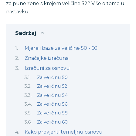
za pune žene s krojem veličine 52? Više o tome u
nastavku.
Sadržaj
Mjere i baze za veličine 50 - 60
Značajke izračuna
Izračuni za osnovu
Za veličinu 50
Za veličinu 52
Za veličinu 54
Za veličinu 56
Za veličinu 58
Za veličinu 60
Kako provjeriti temeljnu osnovu