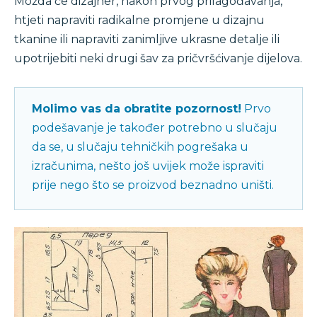
Možda će dizajner, nakon prvog prilagođavanja,
htjeti napraviti radikalne promjene u dizajnu
tkanine ili napraviti zanimljive ukrasne detalje ili
upotrijebiti neki drugi šav za pričvršćivanje dijelova.
Molimo vas da obratite pozornost!
Prvo
podešavanje je također potrebno u slučaju
da se, u slučaju tehničkih pogrešaka u
izračunima, nešto još uvijek može ispraviti
prije nego što se proizvod beznadno uništi.