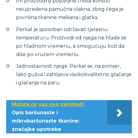
Pri proizvodnji posteljine treba koristiti
neupredena pamučna vlakna, zbog čega je
površina tkanine mekana i glatka.
Perkal je sposoban održavati tjelesnu
temperaturu. Proizvodi od njega ne hlade se
po hladnom vremenu, a omogućuju koži da
diše po vrućem vremenu.
Jednostavnost njege. Perkal se, na primjer,
lako gužva i zahtijeva visokokvalitetno glačanje
i glačanje na paru.
Možda će vas ovo zanimati:
Opis baršunaste i
mikrobaršunaste tkanine:
značajke upotrebe