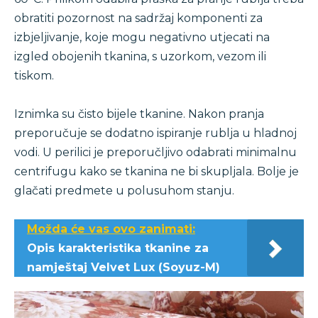
obratiti pozornost na sadržaj komponenti za
izbjeljivanje, koje mogu negativno utjecati na
izgled obojenih tkanina, s uzorkom, vezom ili
tiskom.
Iznimka su čisto bijele tkanine. Nakon pranja
preporučuje se dodatno ispiranje rublja u hladnoj
vodi. U perilici je preporučljivo odabrati minimalnu
centrifugu kako se tkanina ne bi skupljala. Bolje je
glačati predmete u polusuhom stanju.
Možda će vas ovo zanimati:
Opis karakteristika tkanine za
namještaj Velvet Lux (Soyuz-M)