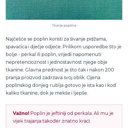
Tkanje poplina
Najčešće se poplin koristi za šivanje pidžama,
spavaćica i dječje odjeće. Prilikom usporedbe što je
bolje - perkal ili poplin, vrijedi napomenuti
nepretencioznost i jednostavnost njege obje
tkanine. Glavna prednost je što čak i nakon 200
pranja proizvod zadržava svoj oblik. Cijena
poplinskog donjeg rublja gotovo je ista kao i kod
kaliko tkanine, dok je mekše i ljepše.
Važno!
Poplin je jeftiniji od perkala. Ali mu je
vijek trajanja također znatno kraći.