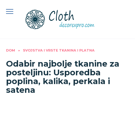
Preskoči
na
sadržaj
DOM
»
SVOJSTVA I VRSTE TKANINA I PLATNA
Odabir najbolje tkanine za
posteljinu: Usporedba
poplina, kalika, perkala i
satena