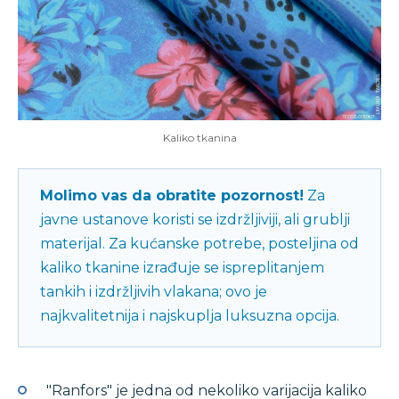
Kaliko tkanina
Molimo vas da obratite pozornost!
Za
javne ustanove koristi se izdržljiviji, ali grublji
materijal. Za kućanske potrebe, posteljina od
kaliko tkanine izrađuje se ispreplitanjem
tankih i izdržljivih vlakana; ovo je
najkvalitetnija i najskuplja luksuzna opcija.
"Ranfors" je jedna od nekoliko varijacija kaliko