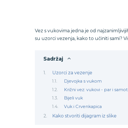
Vez s vukovima jedna je od najzanimljivijih
su uzorci vezenja, kako to učiniti sami? V
Sadržaj
Uzorci za vezenje
Djevojka s vukom
Križni vez: vukovi - par i samot
Bijeli vuk
Vuk i Crvenkapica
Kako stvoriti dijagram iz slike