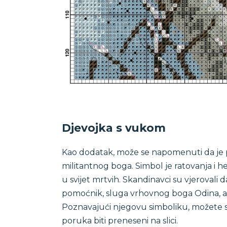
Djevojka s vukom
Kao dodatak, može se napomenuti da je pr
militantnog boga. Simbol je ratovanja i her
u svijet mrtvih. Skandinavci su vjerovali d
pomoćnik, sluga vrhovnog boga Odina, a s
Poznavajući njegovu simboliku, možete shva
poruka biti preneseni na slici.