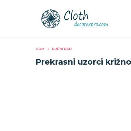
Preskoči
na
sadržaj
DOM
»
RUČNI RAD
Prekrasni uzorci križn