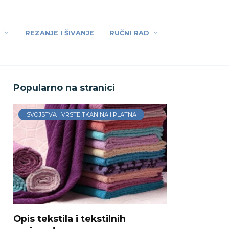
REZANJE I ŠIVANJE
RUČNI RAD
Popularno na stranici
SVOJSTVA I VRSTE TKANINA I PLATNA
Opis tekstila i tekstilnih