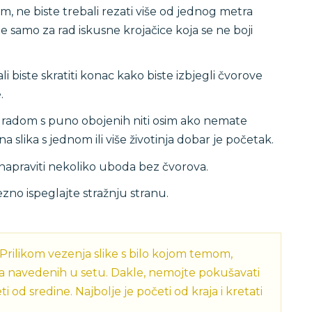
, ne biste trebali rezati više od jednog metra
e samo za rad iskusne krojačice koja se ne boji
 biste skratiti konac kako biste izbjegli čvorove
.
m radom s puno obojenih niti osim ako nemate
a slika s jednom ili više životinja dobar je početak.
e napraviti nekoliko uboda bez čvorova.
zno ispeglajte stražnju stranu.
Prilikom vezenja slike s bilo kojom temom,
avila navedenih u setu. Dakle, nemojte pokušavati
ti od sredine. Najbolje je početi od kraja i kretati