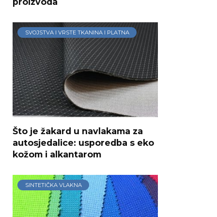
proizvoda
SVOJSTVA I VRSTE TKANINA I PLATNA
Što je žakard u navlakama za
autosjedalice: usporedba s eko
kožom i alkantarom
SINTETIČKA VLAKNA