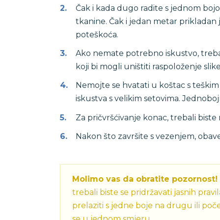
Čak i kada dugo radite s jednom bojom
tkanine. Čak i jedan metar prikladan j
poteškoća.
Ako nemate potrebno iskustvo, trebali
koji bi mogli uništiti raspoloženje slike
Nemojte se hvatati u koštac s teški
iskustva s velikim setovima. Jednobojn
Za pričvršćivanje konac, trebali bist
Nakon što završite s vezenjem, obave
Molimo vas da obratite pozornost!
trebali biste se pridržavati jasnih pr
prelaziti s jedne boje na drugu ili poče
se u jednom smjeru.