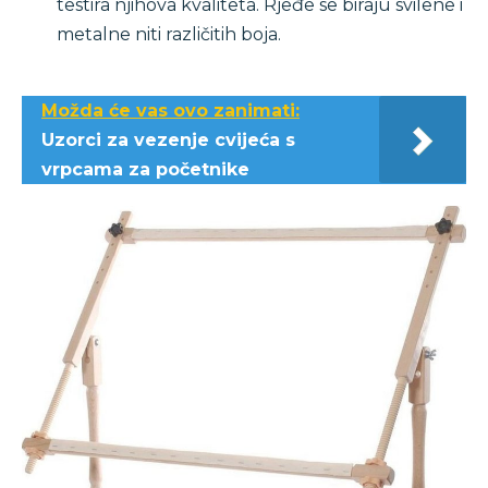
testira njihova kvaliteta. Rjeđe se biraju svilene i
metalne niti različitih boja.
Možda će vas ovo zanimati:
Uzorci za vezenje cvijeća s
vrpcama za početnike