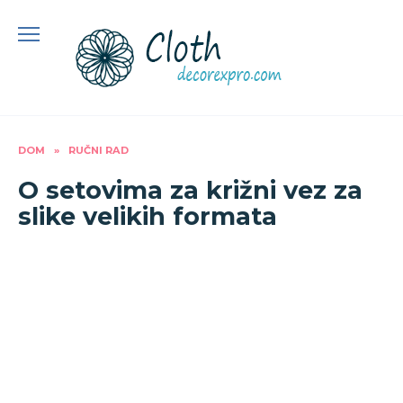
Preskoči
na
sadržaj
DOM
»
RUČNI RAD
O setovima za križni vez za
slike velikih formata