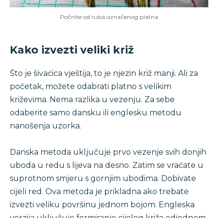
Počnite od ruba označenog platna
Kako izvezti veliki križ
Što je šivaćica vještija, to je njezin križ manji. Ali za
početak, možete odabrati platno s velikim
križevima. Nema razlika u vezenju. Za sebe
odaberite samo dansku ili englesku metodu
nanošenja uzorka.
Danska metoda uključuje prvo vezenje svih donjih
uboda u redu s lijeva na desno. Zatim se vraćate u
suprotnom smjeru s gornjim ubodima. Dobivate
cijeli red. Ova metoda je prikladna ako trebate
izvezti veliku površinu jednom bojom. Engleska
verzija uključuje formiranje cijelog križa odjednom