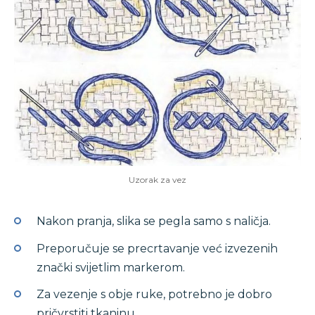
Uzorak za vez
Nakon pranja, slika se pegla samo s naličja.
Preporučuje se precrtavanje već izvezenih
znački svijetlim markerom.
Za vezenje s obje ruke, potrebno je dobro
pričvrstiti tkaninu.