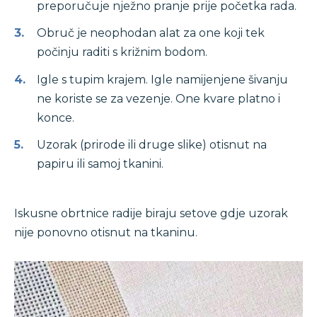
preporučuje nježno pranje prije početka rada.
Obruč je neophodan alat za one koji tek
počinju raditi s križnim bodom.
Igle s tupim krajem. Igle namijenjene šivanju
ne koriste se za vezenje. One kvare platno i
konce.
Uzorak (prirode ili druge slike) otisnut na
papiru ili samoj tkanini.
Iskusne obrtnice radije biraju setove gdje uzorak
nije ponovno otisnut na tkaninu.