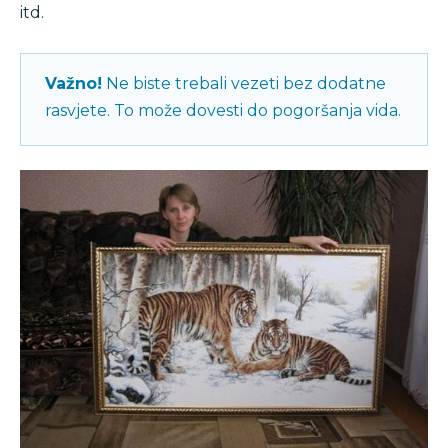
itd.
Važno!
Ne biste trebali vezeti bez dodatne
rasvjete. To može dovesti do pogoršanja vida.