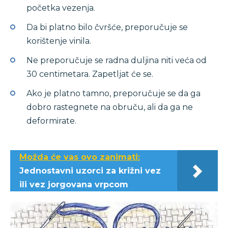
početka vezenja.
Da bi platno bilo čvršće, preporučuje se
korištenje vinila.
Ne preporučuje se radna duljina niti veća od
30 centimetara. Zapetljat će se.
Ako je platno tamno, preporučuje se da ga
dobro rastegnete na obruču, ali da ga ne
deformirate.
Možda će vas ovo zanimati:
Jednostavni uzorci za križni vez
ili vez jorgovana vrpcom